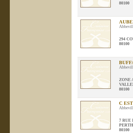
80100
AUBE
Abbevil
294 CO
80100
BUFF
Abbevil
ZONE 
VALLE
80100
C EST
Abbevil
7 RUE
PERTH
80100