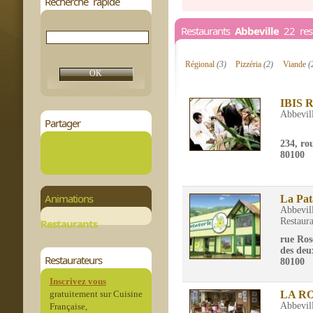
Recherche rapide
Restaurants
Abbeville
22 rest
Régional
(3)
Pizzéria
(2)
Viande
(
IBIS
Abbevil
Partager
234, ro
80100
Animations
La Pat
Abbevil
Restaura
Restaurants
rue Ros
des deu
Restaurateurs
80100
Inscrivez vous
gratuitement sur Cuisine
LA R
Abbevil
Française,