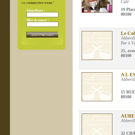
Café
ou
connectez-vous
!
19 Plac
Identifiant :
80100
Mot de passe :
Le Co
Abbevil
Bar à T
25, ave
80100
A L 
Abbevil
15 RU
80100
AUBE
Abbevil
32 CH