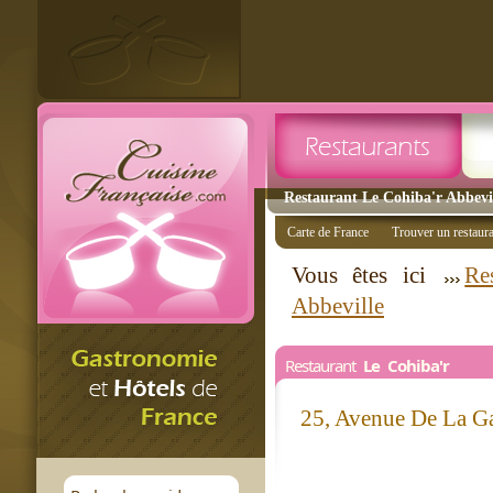
Restaurant Le Cohiba'r Abbevil
Carte de France
Trouver un restaur
Vous êtes ici
Re
Abbeville
Restaurant
Le Cohiba'r
25, Avenue De La G