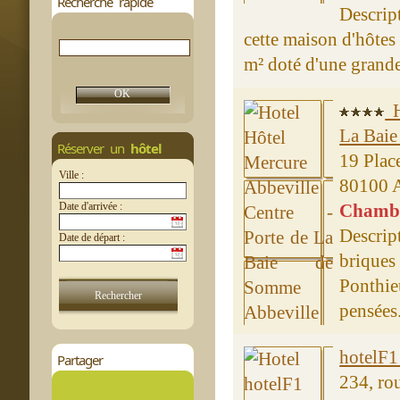
Recherche rapide
Descrip
cette maison d'hôtes
m² doté d'une grande 
H
La Bai
Réserver un
hôtel
19 Place
Ville :
80100 A
Date d'arrivée :
Chambre
Descript
Date de départ :
brique
Ponthie
pensées. 
hotelF1
Partager
234, ro