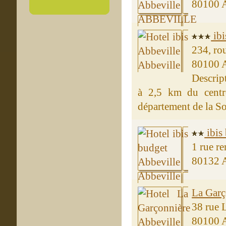
80100
ibi
234, ro
80100 A
Descrip
à 2,5 km du centre
département de la Som
ibis
1 rue r
80132 A
La Garç
38 rue 
80100 A