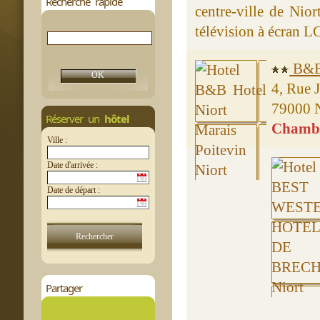
Recherche rapide
centre-ville de Nio
télévision à écran L
B&B 
4, Rue J
79000 N
Réserver un
hôtel
Chambre
Ville :
Date d'arrivée :
Date de départ :
Partager