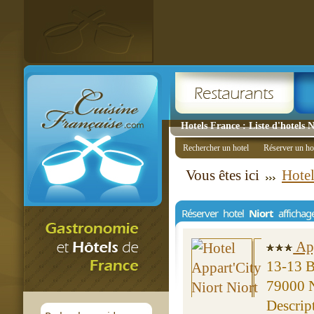
Hotels France : Liste d'hotels 
Rechercher un hotel
Réserver un ho
Vous êtes ici
Hotel
Réserver hotel
Niort
affichag
App
13-13 B
79000 N
Descrip