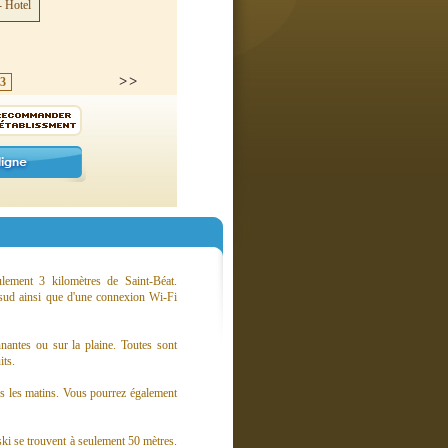
3
lement 3 kilomètres de Saint-Béat.
n sud ainsi que d'une connexion Wi-Fi
antes ou sur la plaine. Toutes sont
its.
tous les matins. Vous pourrez également
 ski se trouvent à seulement 50 mètres.