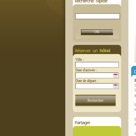
Recherche rapide
Réserver un
hôtel
Ville :
Date d'arrivée :
D
Date de départ :
L
g
é
L
Partager
d
V