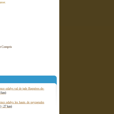
usse.
it Compris
ence odalys val de jade Bagnères-de-
8 km)
ence odalys les hauts de peyragudes
(< 27 km)