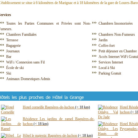
'établissement se situe à 6 kilomètres de Marignac et à 18 kilomètres de la gare de Loures-Baro
Services
Toutes les Parties Communes et Privées sont Non-
Chambres Insonorisées
Fumeurs.
Chambres Familiales
Chambres Non-Fumeurs
Terrasse
Jardin
Bagagerie
Coffre-fort
Journaux
Petit déjeuner en Chambre
Bar
Accès Internet WiFi Gratu
WiFi / Connexion sans Fil
Services Internet
École de ski
Local à Ski
Ski
Parking Gratuit
Animaux Domestiques Admis
ôtels les plus proches de Hôtel la Grange
Hotel corneille Bagnères-de-luchon
(< 18 km)
Hotel Résid
luchon
(< 1
Résidence Les jardins de ramel Bagnères-de-
luchon
(< 18 km)
Hotel Résid
Peyragudes
Hôtel le majestic Bagnères-de-luchon
(< 18 km)