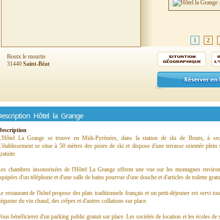
1
2
Boutx le mourtis
31440
Saint-Béat
escription Hôtel la Grange
Description
L'Hôtel La Grange se trouve en Midi-Pyrénées, dans la station de ski de Boutx, à seu
'établissement se situe à 50 mètres des pistes de ski et dispose d'une terrasse orientée plei
ratuite.
Les chambres insonorisées de l'Hôtel La Grange offrent une vue sur les montagnes environn
quipées d'un téléphone et d'une salle de bains pourvue d'une douche et d'articles de toilette gratu
e restaurant de l'hôtel propose des plats traditionnels français et un petit-déjeuner est servi 
éguster du vin chaud, des crêpes et d'autres collations sur place.
ous bénéficierez d'un parking public gratuit sur place. Les sociétés de location et les écoles de