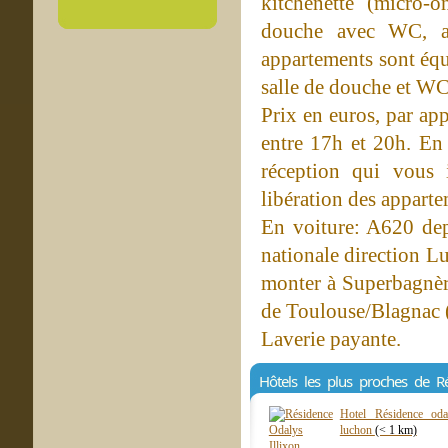
kitchenette (micro-o
douche avec WC, ac
appartements sont équ
salle de douche et WC
Prix en euros, par ap
entre 17h et 20h. En c
réception qui vous 
libération des appart
En voiture: A620 dep
nationale direction L
monter à Superbagnèr
de Toulouse/Blagnac 
Laverie payante.
Hôtels les plus proches de R
Hotel Résidence oda
luchon
(< 1 km)