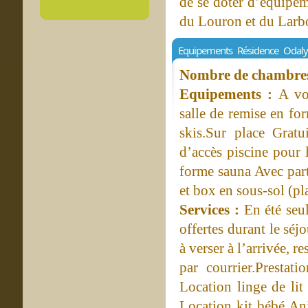
de se doter d’équipem
du Louron et du Larb
Equipements Résidence Odaly
Nombre de chambres 
Equipements :
A vo
salle de remise en fo
skis.Sur place Gratu
d’accès piscine pour 
forme sauna Avec parti
et box en sous-sol (pla
Services :
En été seu
offertes durant le séj
à verser à l’arrivée, r
par courrier.Prestat
Location linge de lit
Location kit bébé A