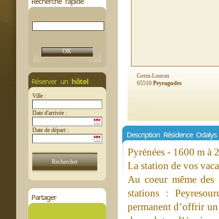
Recherche rapide
Germ-Louron
Réserver un
hôtel
65510
Peyragudes
Ville :
Date d'arrivée :
Date de départ :
Description Résidence Odaly
Pyrénées - 1600 m à 
La station de vos vac
Au coeur même des P
stations : Peyresou
Partager
permanent d’offrir un 