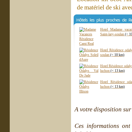
de matériel de ski ave
Hôtels les plus proches de 
Hotel Madame vacanc
Saint-lary-soulan
(< 1
Hotel Résidence odalys
soulan
(< 10 km)
Hotel Résidence odaly
luchon
(< 13 km)
Hotel Résidence oda
luchon
(< 13 km)
A votre disposition sur 
Ces informations ont