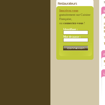
Restaurateurs
Inscrivez vous
gratuitement sur Cuisine
Française,
ou
connectez-vous
!
P
Identifiant :
L
Mot de passe :
T
T
L