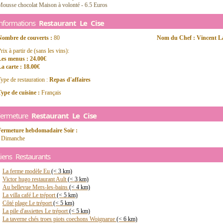
Mousse chocolat Maison à volonté - 6.5 Euros
Informations
Restaurant Le Cise
Nombre de couverts :
80
Nom du Chef : Vincent 
rix à partir de (sans les vins):
Les menus : 24.00€
a carte : 18.00€
ype de restauration :
Repas d'affaires
ype de cuisine :
Français
Fermeture
Restaurant Le Cise
Fermeture hebdomadaire Soir :
- Dimanche
iens Restaurants
La ferme modèle Eu
(< 3 km)
Victor hugo restaurant Ault
(< 3 km)
Au bellevue Mers-les-bains
(< 4 km)
La villa café Le tréport
(< 5 km)
Côté plage Le tréport
(< 5 km)
La pile d'assiettes Le tréport
(< 5 km)
La taverne chés troes piots coechons Woignarue
(< 6 km)