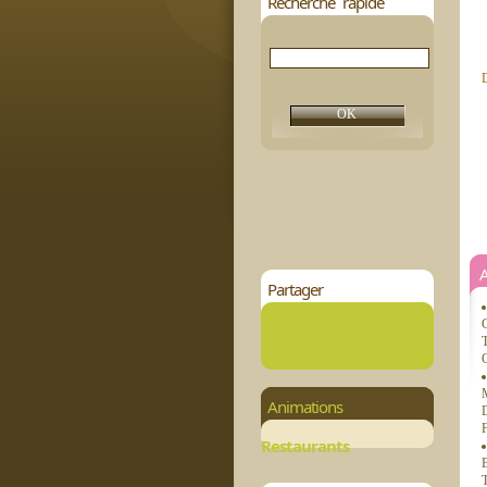
Recherche rapide
D
Partager
C
T
C
M
Animations
D
F
Restaurants
B
T