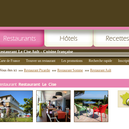
estaurant Le Cise Ault - Cuisine française
arte de France
Trouver un restaurant
Les promotions
Recherche rapide
Inscript
Vous êtes ici
Restaurant Picardie
Restaurant Somme
Restaurant Ault
Restaurant
Restaurant Le Cise