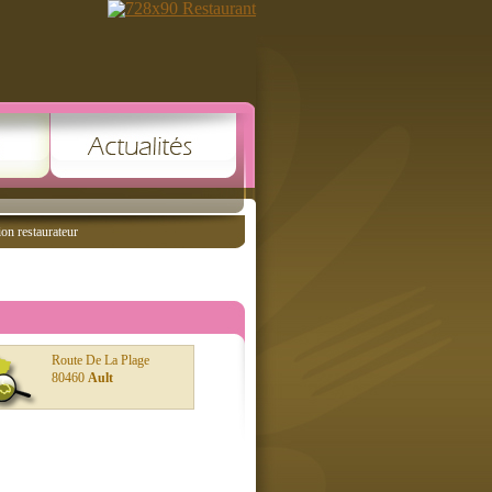
ion restaurateur
Route De La Plage
80460
Ault