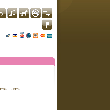
urotes - 19 Euros
s