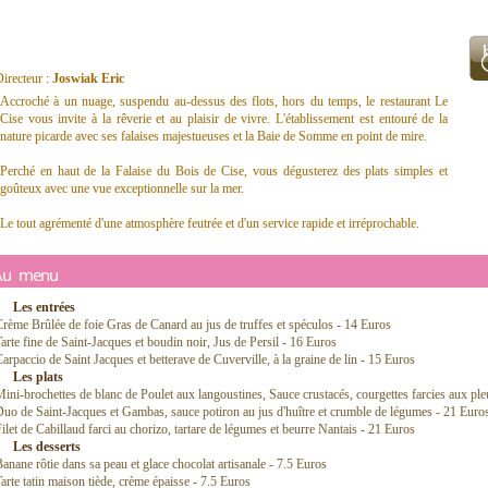
irecteur :
Joswiak Eric
Accroché à un nuage, suspendu au-dessus des flots, hors du temps, le restaurant Le
Cise vous invite à la rêverie et au plaisir de vivre. L'établissement est entouré de la
nature picarde avec ses falaises majestueuses et la Baie de Somme en point de mire.
Perché en haut de la Falaise du Bois de Cise, vous dégusterez des plats simples et
goûteux avec une vue exceptionnelle sur la mer.
Le tout agrémenté d'une atmosphère feutrée et d'un service rapide et irréprochable.
Au menu
Les entrées
rème Brûlée de foie Gras de Canard au jus de truffes et spéculos - 14 Euros
arte fine de Saint-Jacques et boudin noir, Jus de Persil - 16 Euros
arpaccio de Saint Jacques et betterave de Cuverville, à la graine de lin - 15 Euros
Les plats
ini-brochettes de blanc de Poulet aux langoustines, Sauce crustacés, courgettes farcies aux ple
uo de Saint-Jacques et Gambas, sauce potiron au jus d'huître et crumble de légumes - 21 Euro
ilet de Cabillaud farci au chorizo, tartare de légumes et beurre Nantais - 21 Euros
Les desserts
anane rôtie dans sa peau et glace chocolat artisanale - 7.5 Euros
arte tatin maison tiède, crème épaisse - 7.5 Euros