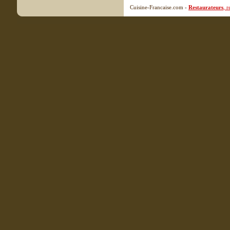
Cuisine-Francaise.com -
Restaurateurs
, 