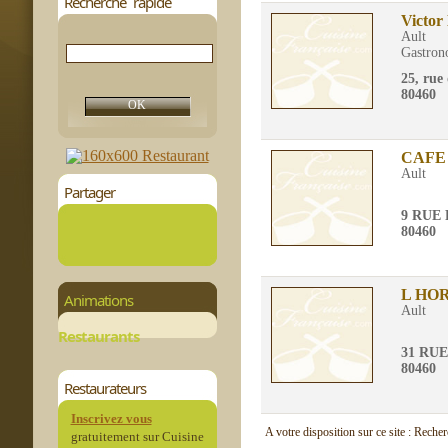
Recherche rapide
Victor
Ault
Gastron
25, rue
80460
CAFE
Ault
Partager
9 RUE
80460
L HO
Animations
Ault
Restaurants
31 RU
80460
Restaurateurs
Inscrivez vous
A votre disposition sur ce site : Reche
gratuitement sur Cuisine