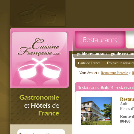
guide restaurant : guide restaur
Carte de France
Trouver un restaur
Vous êtes ici >
Restaurant Picardie
>
R
Restaurants
Ault
4 restaurants
Restau
Ault
Repas d'
Route d
80460