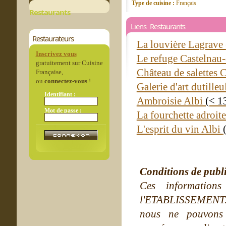
Type de cuisine :
Français
Restaurants
Liens Restaurants
Restaurateurs
La louvière Lagrave
Inscrivez vous
Le refuge Castelnau-
gratuitement sur Cuisine
Château de salettes 
Française,
ou
connectez-vous
!
Galerie d'art dutille
Identifiant :
Ambroisie Albi
(< 1
Mot de passe :
La fourchette adroit
L'esprit du vin Albi
Conditions de publ
Ces information
l'ETABLISSEMENT. Ne
nous ne pouvons