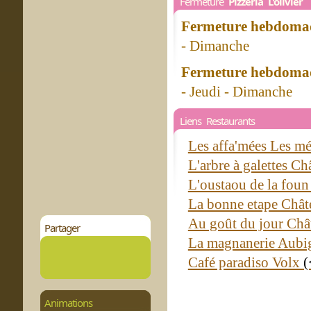
Fermeture
Pizzeria L'olivier
Fermeture hebdomad
- Dimanche
Fermeture hebdomad
- Jeudi - Dimanche
Liens Restaurants
Les affa'mées Les m
L'arbre à galettes C
L'oustaou de la fou
La bonne etape Chât
Au goût du jour Châ
Partager
La magnanerie Aub
Café paradiso Volx
(
Animations