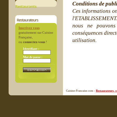
Conditions de publ
Restaurants
Ces informations on
l'ETABLISSEMENT. Ne
Restaurateurs
nous ne pouvons
Inscrivez vous
conséquences directe
gratuitement sur Cuisine
Française,
utilisation.
ou
connectez-vous
!
Identifiant :
Mot de passe :
Cuisine-Francaise.com -
Restaurateurs
, 