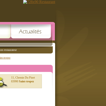
ion restaurateur
int-tropez
11, Chemin Du Pinet
83990
Saint-tropez