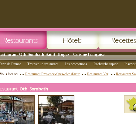
estaurant Oth Sombath Saint-Tropez - Cuisine française
arte de France
Trouver un restaurant
Les promotions
Recherche rapide
Inscript
Vous êtes ici
Restaurant Provence-alpes-côte d'azur
Restaurant Var
Restaurant Sa
Restaurant
Oth Sombath