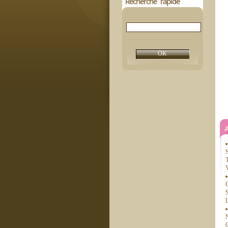
Recherche rapide
S
T
V
C
S
L
N
C