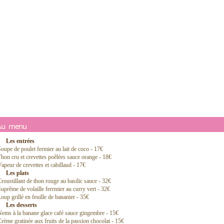
Au menu
Les entrées
oupe de poulet fermier au lait de coco - 17€
hon cru et crevettes poêlées sauce orange - 18€
apeur de crevettes et cabillaud - 17€
Les plats
roustillant de thon rouge au basilic sauce - 32€
uprême de volaille ferrmier au curry vert - 32€
oup grillé en feuille de bananier - 35€
Les desserts
ems à la banane glace café sauce gingembre - 15€
rème gratinée aux fruits de la passion chocolat - 15€