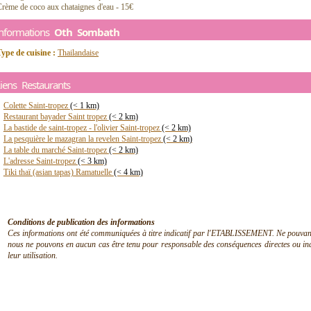
rème de coco aux chataignes d'eau - 15€
Informations
Oth Sombath
ype de cuisine :
Thailandaise
iens Restaurants
Colette Saint-tropez
(< 1 km)
Restaurant bayader Saint tropez
(< 2 km)
La bastide de saint-tropez - l'olivier Saint-tropez
(< 2 km)
La pesquière le mazagran la revelen Saint-tropez
(< 2 km)
La table du marché Saint-tropez
(< 2 km)
L'adresse Saint-tropez
(< 3 km)
Tiki thaï (asian tapas) Ramatuelle
(< 4 km)
Conditions de publication des informations
Ces informations ont été communiquées à titre indicatif par l'ETABLISSEMENT. Ne pouvant en
nous ne pouvons en aucun cas être tenu pour responsable des conséquences directes ou indir
leur utilisation.