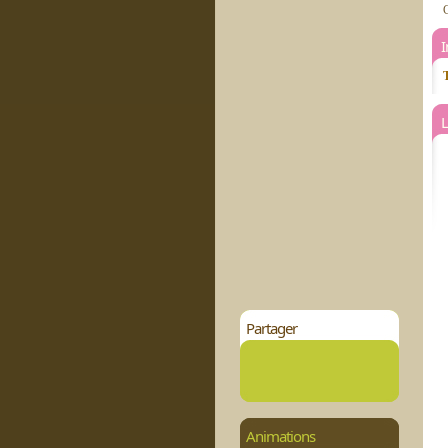
C
T
L
Partager
Animations