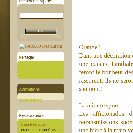
Recherche rapide
Orange !
Dans une décoration c
Partager
une cuisine familiale
feront le bonheur des
rassurent, ils ne ser
saumon !
Animations
Restaurants
La minute sport
Les afficionados 
Restaurateurs
retransmissions spor
Inscrivez vous
une bière à la main v
gratuitement sur Cuisine