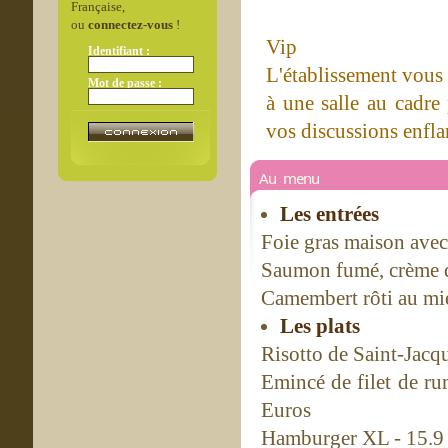
Française,
ou
connectez-vous
!
Vip
Identifiant :
L'établissement vous 
Mot de passe :
à une salle au cadre 
vos discussions enfl
Au menu
Les entrées
Foie gras maison avec 
Saumon fumé, crème de
Camembert rôti au mie
Les plats
Risotto de Saint-Jacq
Emincé de filet de ru
Euros
Hamburger XL - 15.9