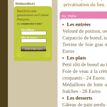
Restaurateurs
privatisation du lieu.
Inscrivez vous
gratuitement sur Cuisine
Au menu
Française,
Les entrées
ou
connectez-vous
!
Identifiant :
Velouté de potiron, oe
Carpaccio de boeuf, t
Mot de passe :
Terrine de foie gras 
Euros
Les plats
Petit rôti de boeuf au 
Foie de veau à la crè
croquants - 24 Euros
Médaillons de lotte 
fraîches - 28 Euros
Les desserts
Gâteau de pain perdu