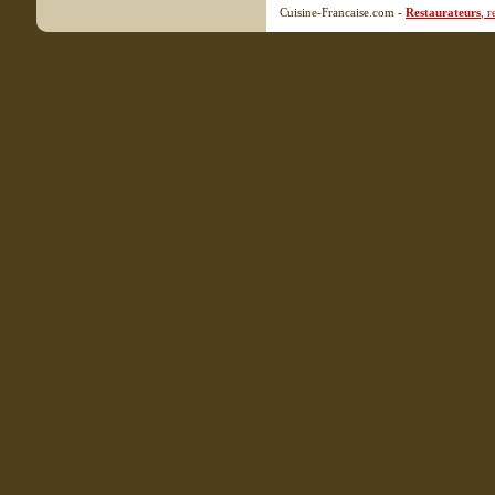
Cuisine-Francaise.com -
Restaurateurs
, 