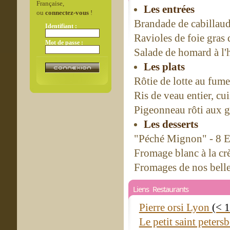
Française,
Les entrées
ou
connectez-vous
!
Brandade de cabillaud
Identifiant :
Ravioles de foie gras 
Mot de passe :
Salade de homard à l'h
Les plats
Rôtie de lotte au fume
Ris de veau entier, cu
Pigeonneau rôti aux go
Les desserts
"Péché Mignon" - 8 
Fromage blanc à la cr
Fromages de nos belle
Liens Restaurants
Pierre orsi Lyon
(< 
Le petit saint peter