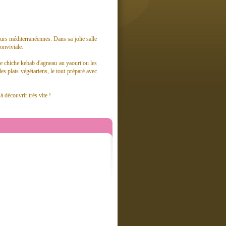
urs méditerranéennes. Dans sa jolie salle
onviviale.
e le chiche kebab d'agneau au yaourt ou les
s plats végétariens, le tout préparé avec
à découvrir très vite !