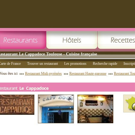
estaurant Le Cappadoce Toulouse - Cuisine française
arte de France
Trouver un restaurant
Les promotions
Recherche rapide
Inscript
Vous êtes ici
Restaurant Midi-pyrénées
Restaurant Haute-garonne
Restaurant To
Restaurant
Le Cappadoce