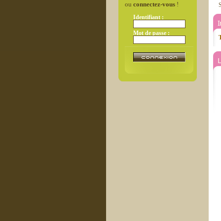
ou
connectez-vous
!
S
Identifiant :
Mot de passe :
T
L