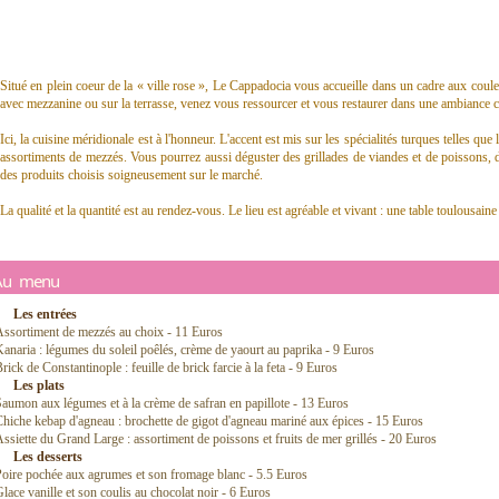
Situé en plein coeur de la « ville rose », Le Cappadocia vous accueille dans un cadre aux coule
avec mezzanine ou sur la terrasse, venez vous ressourcer et vous restaurer dans une ambiance c
Ici, la cuisine méridionale est à l'honneur. L'accent est mis sur les spécialités turques telles qu
assortiments de mezzés. Vous pourrez aussi déguster des grillades de viandes et de poissons, de
des produits choisis soigneusement sur le marché.
La qualité et la quantité est au rendez-vous. Le lieu est agréable et vivant : une table toulousaine 
Au menu
Les entrées
ssortiment de mezzés au choix - 11 Euros
anaria : légumes du soleil poêlés, crème de yaourt au paprika - 9 Euros
rick de Constantinople : feuille de brick farcie à la feta - 9 Euros
Les plats
aumon aux légumes et à la crème de safran en papillote - 13 Euros
hiche kebap d'agneau : brochette de gigot d'agneau mariné aux épices - 15 Euros
ssiette du Grand Large : assortiment de poissons et fruits de mer grillés - 20 Euros
Les desserts
oire pochée aux agrumes et son fromage blanc - 5.5 Euros
lace vanille et son coulis au chocolat noir - 6 Euros