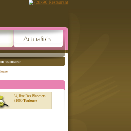
ion restaurateur
ulouse
34, Rue Des Blanchers
31000
Toulouse