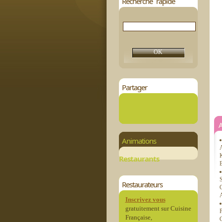
Recherche rapide
Partager
Animations
A
K
Restaurants
B
S
Restaurateurs
C
A
Inscrivez vous
gratuitement sur Cuisine
P
Française,
G