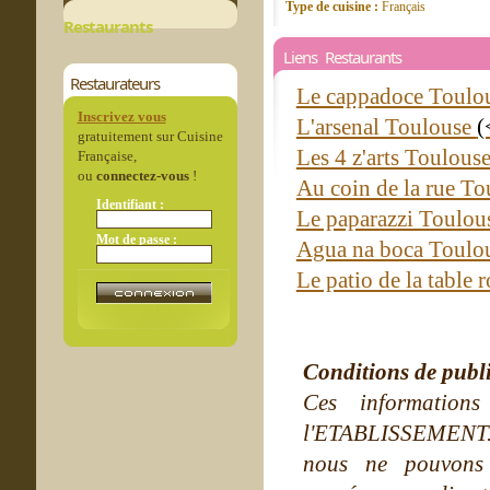
Type de cuisine :
Français
Restaurants
Liens Restaurants
Restaurateurs
Le cappadoce Toulo
Inscrivez vous
L'arsenal Toulouse
(
gratuitement sur Cuisine
Les 4 z'arts Toulous
Française,
ou
connectez-vous
!
Au coin de la rue T
Identifiant :
Le paparazzi Toulo
Mot de passe :
Agua na boca Toulo
Le patio de la table
Conditions de publ
Ces information
l'ETABLISSEMENT. Ne
nous ne pouvons