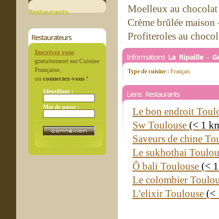
Moelleux au chocolat 
Restaurants
Crème brûlée maison 
Profiteroles au chocol
Restaurateurs
Inscrivez vous
Informations
La Ripaille - 
gratuitement sur Cuisine
Française,
Type de cuisine :
Français
ou
connectez-vous
!
Identifiant :
Liens Restaurants
Mot de passe :
Le bon endroit Tou
Sw Toulouse
(< 1 k
Saveurs de chine To
Le sukhothai Toulo
Ô bali Toulouse
(< 
Le colombier Toulo
L'elixir Toulouse
(<