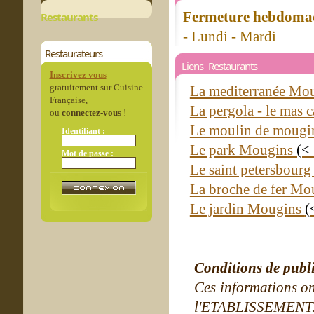
Fermeture hebdomad
Restaurants
- Lundi - Mardi
Restaurateurs
Liens Restaurants
Inscrivez vous
gratuitement sur Cuisine
La mediterranée Mo
Française,
La pergola - le mas
ou
connectez-vous
!
Le moulin de moug
Identifiant :
Le park Mougins
(<
Mot de passe :
Le saint petersbour
La broche de fer M
Le jardin Mougins
(
Conditions de publ
Ces informations on
l'ETABLISSEMENT. Ne