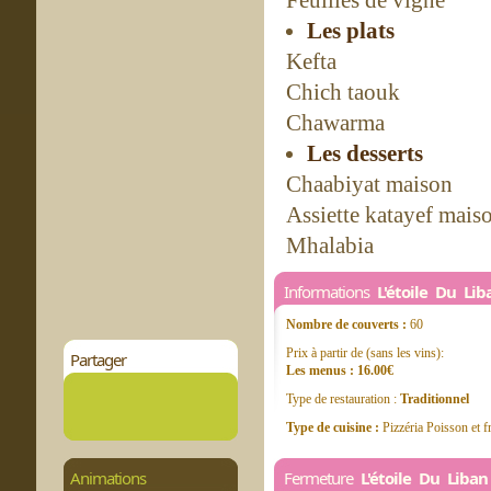
Feuilles de vigne
Les plats
Kefta
Chich taouk
Chawarma
Les desserts
Chaabiyat maison
Assiette katayef mais
Mhalabia
Informations
L'étoile Du Lib
Nombre de couverts :
60
Prix à partir de (sans les vins):
Partager
Les menus : 16.00€
Type de restauration :
Traditionnel
Type de cuisine :
Pizzéria Poisson et f
Animations
Fermeture
L'étoile Du Liban