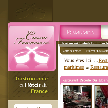
Restaurant L'étoile Du Liban M
Carte de France
Trouver un restaur
Vous êtes ici
Rest
maritimes
Restaur
Restaurant
L'étoile Du Liban