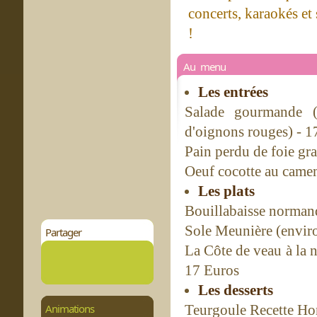
concerts, karaokés et 
!
Au menu
Les entrées
Salade gourmande (
d'oignons rouges) - 1
Pain perdu de foie gra
Oeuf cocotte au camem
Les plats
Bouillabaisse normand
Sole Meunière (enviro
Partager
La Côte de veau à la 
17 Euros
Les desserts
Animations
Teurgoule Recette Hon