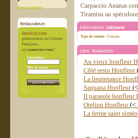
Carpaccio Ananas conf
Restaurants
Tiramisu au spéculoos 
Restaurateurs
Informations
L'alcyone
Inscrivez vous
Type de cuisine :
Français
gratuitement sur Cuisine
Française,
ou
connectez-vous
!
Liens Restaurants
Identifiant :
Au vieux honfleur 
Mot de passe :
Côté resto Honfleur
La lieutenance Honf
Saquana Honfleur
(
Il parasole honfleur
Otelinn Honfleur
(<
La ferme saint simé