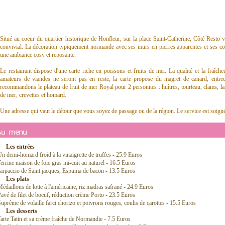
Situé au coeur du quartier historique de Honfleur, sur la place Saint-Catherine, Côté Resto 
convivial. La décoration typiquement normande avec ses murs en pierres apparentes et ses co
une ambiance cosy et reposante.
Le restaurant dispose d'une carte riche en poissons et fruits de mer. La qualité et la fraîch
amateurs de viandes ne seront pas en reste, la carte propose du magret de canard, entrec
recommandons le plateau de fruit de mer Royal pour 2 personnes : huîtres, tourteau, clams, l
de mer, crevettes et homard.
Une adresse qui vaut le détour que vous soyez de passage ou de la région. Le service est soigné 
Au menu
Les entrées
n demi-homard froid à la vinaigrette de truffes - 25.9 Euros
errine maison de foie gras mi-cuit au naturel - 16.5 Euros
arpaccio de Saint jacques, Espuma de bacon - 13.5 Euros
Les plats
édaillons de lotte à l'américaine, riz madras safrané - 24.9 Euros
avé de filet de boeuf, réduction crème Porto - 23.5 Euros
uprême de volaille farci chorizo et poivrons rouges, coulis de carottes - 15.5 Euros
Les desserts
arte Tatin et sa crème fraîche de Normandie - 7.5 Euros