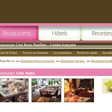
estaurant Côté Resto Honfleur - Cuisine française
arte de France
Trouver un restaurant
Les promotions
Recherche rapide
Inscript
Vous êtes ici
Restaurant Basse-normandie
Restaurant Calvados
Restaurant Honfl
Restaurant
Côté Resto