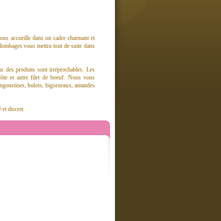
vous accueille dans un cadre charmant et
lombages vous mettra tout de suite dans
eur des produits sont irréprochables. Les
ôte et autre filet de boeuf. Nous vous
angoustines, bulots, bigorneaux, amandes
et discret.