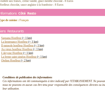
euilleté aux fraises, crème vanille, glace menthe chocolat - 8 Euros
oelleux chocolat, sauce anglaise à la framboise - 8 Euros
Informations
Côté Resto
ype de cuisine :
Français
iens Restaurants
Saquana Honfleur
(< 1 km)
La lieutenance Honfleur
(< 1 km)
Il parasole honfleur Honfleur
(< 1 km)
Au vieux honfleur Honfleur
(< 1 km)
L'alcyone Honfleur
(< 1 km)
La ferme saint siméon Honfleur
(< 1 km)
Otelinn Honfleur
(< 2 km)
Conditions de publication des informations
Ces informations ont été communiquées à titre indicatif par l'ETABLISSEMENT. Ne pouvant en
nous ne pouvons en aucun cas être tenu pour responsable des conséquences directes ou indir
leur utilisation.