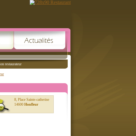
ion restaurateur
eur
8, Place Sainte-catherine
14600
Honfleur