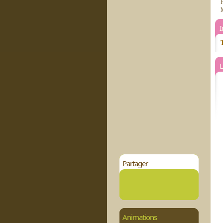
F
M
T
L
Partager
Animations