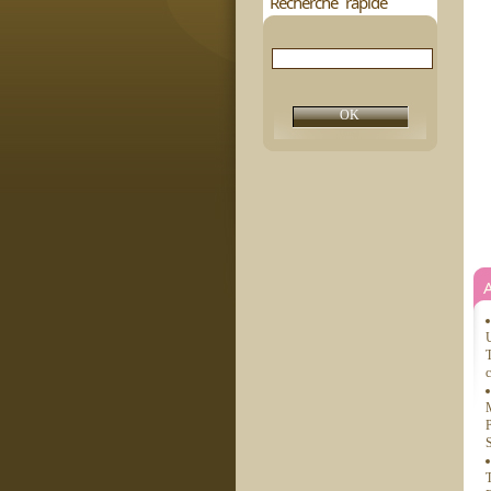
Recherche rapide
U
T
c
M
P
S
T