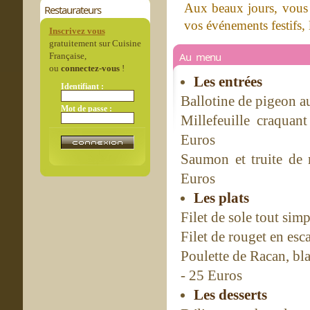
Aux beaux jours, vous p
Restaurateurs
vos événements festifs, 
Inscrivez vous
gratuitement sur Cuisine
Au menu
Française,
ou
connectez-vous
!
Les entrées
Identifiant :
Ballotine de pigeon a
Mot de passe :
Millefeuille craquant
Euros
Saumon et truite de 
Euros
Les plats
Filet de sole tout si
Filet de rouget en esc
Poulette de Racan, bl
- 25 Euros
Les desserts