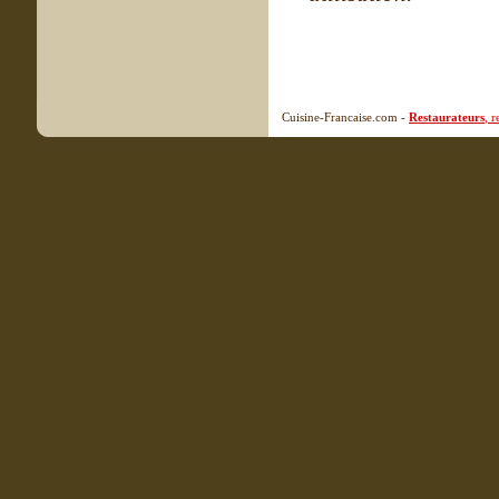
Cuisine-Francaise.com -
Restaurateurs
, 