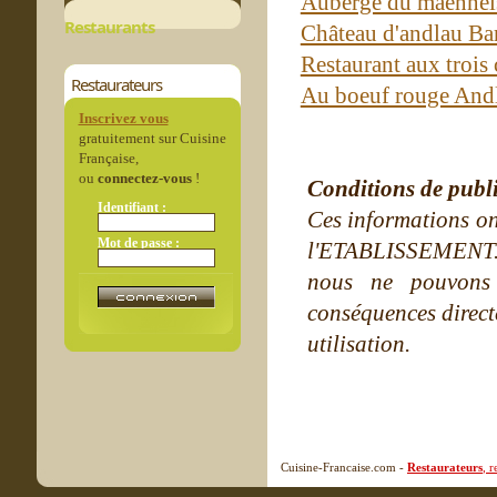
Auberge du maennels
Restaurants
Château d'andlau Ba
Restaurant aux trois
Restaurateurs
Au boeuf rouge And
Inscrivez vous
gratuitement sur Cuisine
Française,
ou
connectez-vous
!
Conditions de publ
Identifiant :
Ces informations on
Mot de passe :
l'ETABLISSEMENT. Ne
nous ne pouvons
conséquences directe
utilisation.
Cuisine-Francaise.com -
Restaurateurs
, 