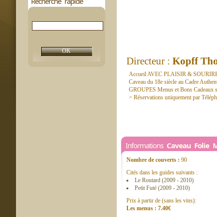
Recherche rapide
Directeur :
Kopff Tho
Accueil AVEC PLAISIR & SOURIRE 
Caveau du 18e siècle au Cadre Authentiq
GROUPES Menus et Bons Cadeaux su
> Réservations uniquement par Téléph
Informations
Caveau Folie 
Nombre de couverts :
90
Cités dans les guides suivants :
Le Routard (2009 - 2010)
Petit Futé (2009 - 2010)
Prix à partir de (sans les vins):
Les menus : 7.40€