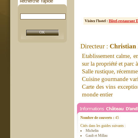
Recherche rapide
Visitez l'hotel :
Hôtel-restaurant 
Directeur :
Christian
Etablissement calme, en
sur la propriété et parc à 
Salle rustique, récemme
Cuisine gourmande variée
Carte des vins exceptio
monde entier
Informations
Château D'and
Nombre de couverts :
45
Cités dans les guides suivants :
Michelin
Gault et Millau