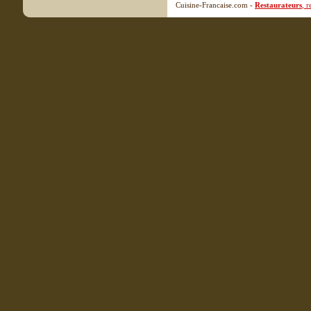
Cuisine-Francaise.com -
Restaurateurs
, 