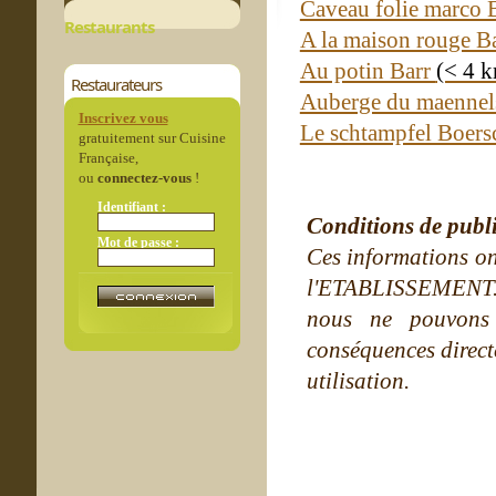
Caveau folie marco 
Restaurants
A la maison rouge B
Au potin Barr
(< 4 
Restaurateurs
Auberge du maennels
Inscrivez vous
Le schtampfel Boer
gratuitement sur Cuisine
Française,
ou
connectez-vous
!
Identifiant :
Conditions de publ
Mot de passe :
Ces informations on
l'ETABLISSEMENT. Ne
nous ne pouvons
conséquences directe
utilisation.