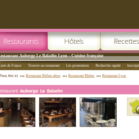
estaurant Auberge Le Baladin Lyon - Cuisine française
arte de France
Trouver un restaurant
Les promotions
Recherche rapide
Inscript
Vous êtes ici
Restaurant Rhône-alpes
Restaurant Rhône
Restaurant Lyon
Restaurant
Auberge Le Baladin