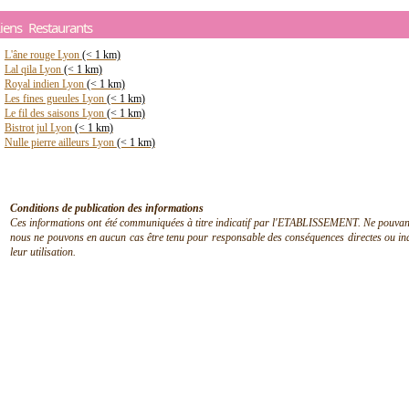
iens Restaurants
L'âne rouge Lyon
(< 1 km)
Lal qila Lyon
(< 1 km)
Royal indien Lyon
(< 1 km)
Les fines gueules Lyon
(< 1 km)
Le fil des saisons Lyon
(< 1 km)
Bistrot jul Lyon
(< 1 km)
Nulle pierre ailleurs Lyon
(< 1 km)
Conditions de publication des informations
Ces informations ont été communiquées à titre indicatif par l'ETABLISSEMENT. Ne pouvant en
nous ne pouvons en aucun cas être tenu pour responsable des conséquences directes ou indir
leur utilisation.