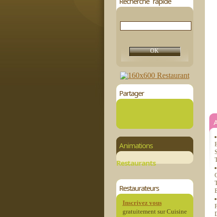
Recherche rapide
Partager
Animations
E
S
T
Restaurants
Q
T
Restaurateurs
B
Inscrivez vous
gratuitement sur Cuisine
D