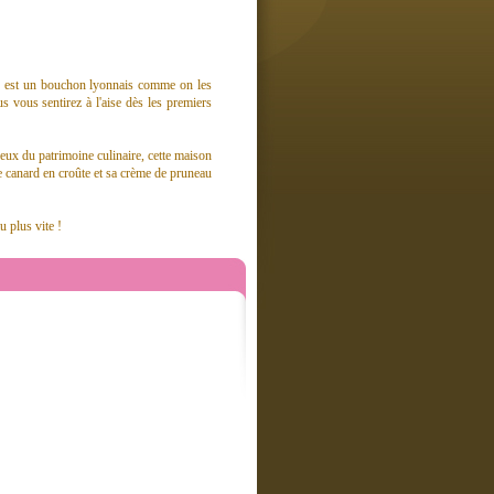
in est un bouchon lyonnais comme on les
vous sentirez à l'aise dès les premiers
ieux du patrimoine culinaire, cette maison
de canard en croûte et sa crème de pruneau
u plus vite !