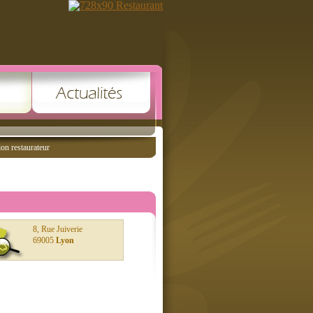
ion restaurateur
8, Rue Juiverie
69005
Lyon