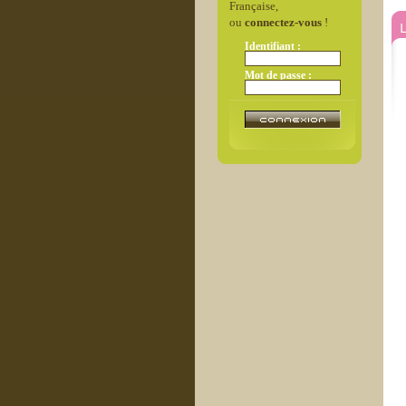
Française,
ou
connectez-vous
!
L
Identifiant :
Mot de passe :