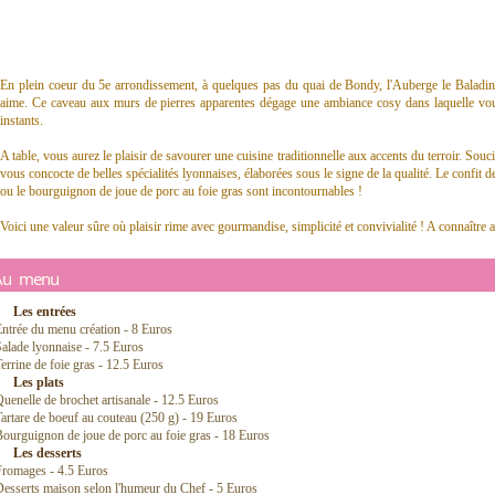
En plein coeur du 5e arrondissement, à quelques pas du quai de Bondy, l'Auberge le Balad
aime. Ce caveau aux murs de pierres apparentes dégage une ambiance cosy dans laquelle vous 
instants.
A table, vous aurez le plaisir de savourer une cuisine traditionnelle aux accents du terroir. Souc
vous concocte de belles spécialités lyonnaises, élaborées sous le signe de la qualité. Le confit 
ou le bourguignon de joue de porc au foie gras sont incontournables !
Voici une valeur sûre où plaisir rime avec gourmandise, simplicité et convivialité ! A connaître a
Au menu
Les entrées
ntrée du menu création - 8 Euros
alade lyonnaise - 7.5 Euros
errine de foie gras - 12.5 Euros
Les plats
uenelle de brochet artisanale - 12.5 Euros
artare de boeuf au couteau (250 g) - 19 Euros
ourguignon de joue de porc au foie gras - 18 Euros
Les desserts
Fromages - 4.5 Euros
esserts maison selon l'humeur du Chef - 5 Euros