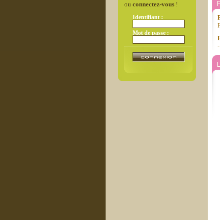
ou
connectez-vous
!
Identifiant :
F
Mot de passe :
L