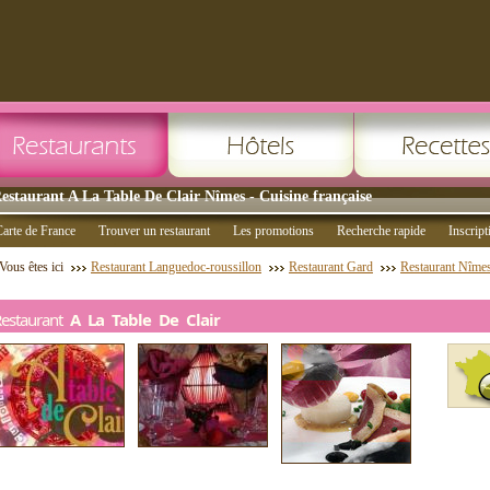
estaurant A La Table De Clair Nîmes - Cuisine française
arte de France
Trouver un restaurant
Les promotions
Recherche rapide
Inscript
Vous êtes ici
Restaurant Languedoc-roussillon
Restaurant Gard
Restaurant Nîme
Restaurant
A La Table De Clair