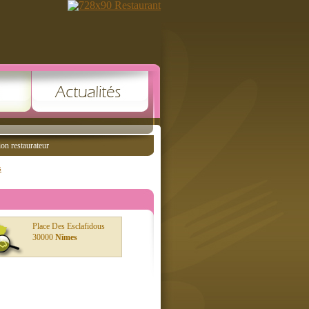
ion restaurateur
s
Place Des Esclafidous
30000
Nîmes