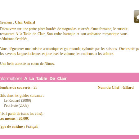
irecteur :
Clair Gillard
Découvrez sur une petite place bordée de magnolias et ornée d'une fontaine, le curieux
restaurant A la Table de Clair. Son cadre baroque et son ambiance romantique vous
séduiront d'emblée.
Vous dégusterez une cuisine aromatique et gourmande, rythmée par les saisons. Orchestrée par
les saveurs languedociennes et joue avec le volume, les couleurs et les arômes.
Une belle adresse au coeur de Nîmes.
Informations
A La Table De Clair
Nombre de couverts :
25
Nom du Chef : Gillard
ités dans les guides suivants :
Le Routard (2009)
Petit Futé (2009)
rix à partir de (sans les vins):
Les menus : 20.00€
ype de cuisine :
Français