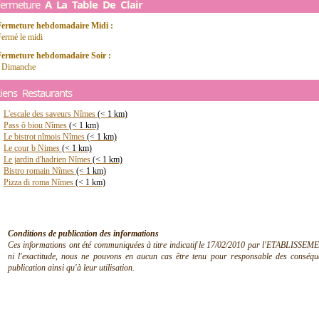
Fermeture
A La Table De Clair
Fermeture hebdomadaire Midi :
ermé le midi
Fermeture hebdomadaire Soir :
- Dimanche
iens Restaurants
L'escale des saveurs Nîmes
(< 1 km)
Pass ô biou Nîmes
(< 1 km)
Le bistrot nîmois Nîmes
(< 1 km)
Le cour b Nimes
(< 1 km)
Le jardin d'hadrien Nîmes
(< 1 km)
Bistro romain Nîmes
(< 1 km)
Pizza di roma Nîmes
(< 1 km)
Conditions de publication des informations
Ces informations ont été communiquées à titre indicatif le 17/02/2010 par l'ETABLISSEMEN
ni l'exactitude, nous ne pouvons en aucun cas être tenu pour responsable des conséquen
publication ainsi qu'à leur utilisation.