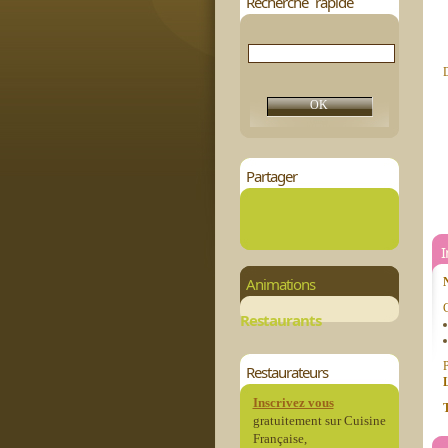
Recherche rapide
D
Partager
Animations
C
Restaurants
P
Restaurateurs
Inscrivez vous
T
gratuitement sur Cuisine
Française,