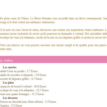
En plein coeur de Nîmes, Le Bistro Romain vous accueille dans un décor contemporain. Sur
rouge et le doré créent une ambiance chaleureuse.
A la carte ou sous forme de menu, découvrez une cuisine aux inspirations franco-italiennes. 
saumon seront enchantés de savoir qu'ils pourront en demander à volonté. Des spécialités italie
escalope de veau à la milanaise, risotto de la mer ou aux légumes grillés et ricotta ou encore de 
Voici une adresse où vous pourrez savourer une cuisine simple et de qualité, pour une pause 
entre amis.
Au menu
Les entrées
alade César au poulet - 5.7 Euros
alade de crevettes et épinards - 5.9 Euros
ssiette de légumes grillés - 4.7 Euros
Les plats
arpaccio de boeuf à volonté - 16.9 Euros
scalope de veau à la milanaise - 15.7 Euros
enne aux quatre fromages - 11.5 Euros
Les desserts
ousse au chocolat (une 2ème offerte) - 5.3 Euros
iramisu - 5.5 Euros