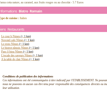
anna cotta nature, au caramel, aux fruits rouges ou au chocolat - 5.7 Euros
Informations
Bistro Romain
ype de cuisine :
Italien
iens Restaurants
Le cour b Nimes
(< 1 km)
Novotel cafe Nîmes
(< 1 km)
Le resto Nîmes
(< 1 km)
Le bistrot nîmois Nîmes
(< 1 km)
Pass ô biou Nîmes
(< 1 km)
L'escale des saveurs Nîmes
(< 1 km)
A la table de clair Nîmes
(< 1 km)
Conditions de publication des informations
Ces informations ont été communiquées à titre indicatif par l'ETABLISSEMENT. Ne pouvant en
nous ne pouvons en aucun cas être tenu pour responsable des conséquences directes ou indir
leur utilisation.