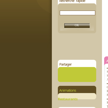
Recherche rapide
Partager
S
S
A
C
Animations
E
P
Restaurants
M
T