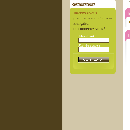
P
Restaurateurs
Inscrivez vous
gratuitement sur Cuisine
T
Française,
ou
connectez-vous
!
L
Identifiant :
Mot de passe :