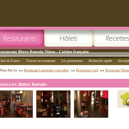
estaurant Bistro Romain Nîmes - Cuisine française
arte de France
Trouver un restaurant
Les promotions
Recherche rapide
Inscript
Vous êtes ici
Restaurant Languedoc-roussillon
Restaurant Gard
Restaurant Nîme
Restaurant
Bistro Romain