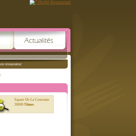
ion restaurateur
s
Square De La Couronne
30000
Nîmes