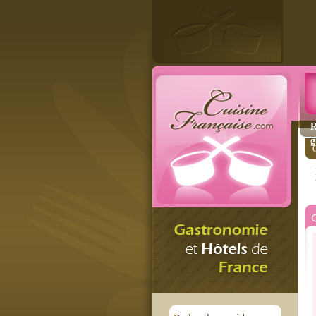
R
g
C