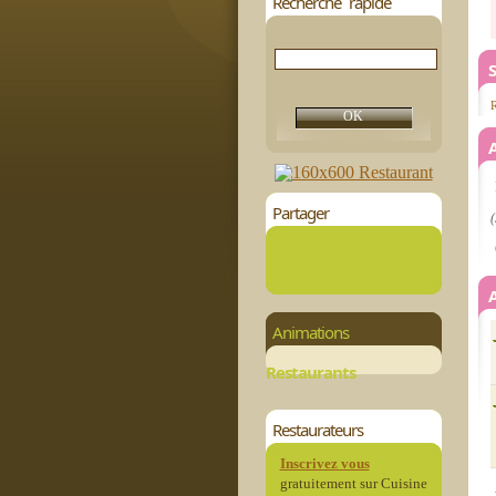
Recherche rapide
R
Partager
(
Animations
Restaurants
Restaurateurs
Inscrivez vous
gratuitement sur Cuisine