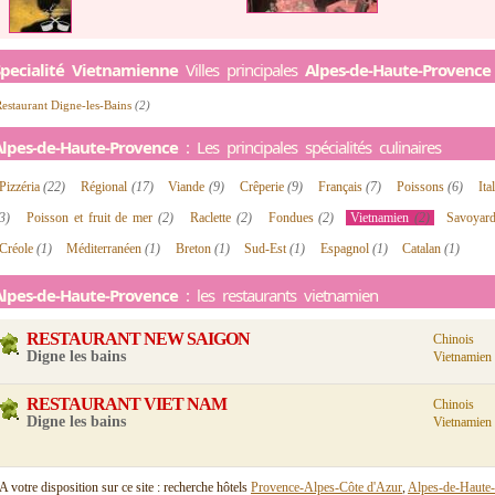
Specialité Vietnamienne
Villes principales
Alpes-de-Haute-Provence
estaurant Digne-les-Bains
(2)
Alpes-de-Haute-Provence
: Les principales spécialités culinaires
Pizzéria
(22)
Régional
(17)
Viande
(9)
Crêperie
(9)
Français
(7)
Poissons
(6)
Ita
3)
Poisson et fruit de mer
(2)
Raclette
(2)
Fondues
(2)
Vietnamien
(2)
Savoyar
Créole
(1)
Méditerranéen
(1)
Breton
(1)
Sud-Est
(1)
Espagnol
(1)
Catalan
(1)
Alpes-de-Haute-Provence
: les restaurants vietnamien
RESTAURANT NEW SAIGON
Chinois
Digne les bains
Vietnamien
RESTAURANT VIET NAM
Chinois
Digne les bains
Vietnamien
A votre disposition sur ce site : recherche hôtels
Provence-Alpes-Côte d'Azur
,
Alpes-de-Haute