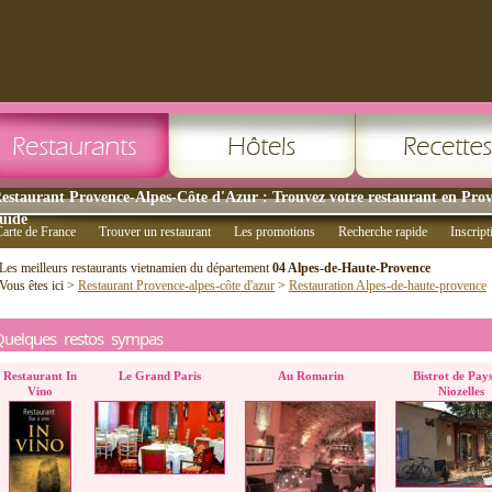
estaurant Provence-Alpes-Côte d'Azur : Trouvez votre restaurant en Pro
uide
arte de France
Trouver un restaurant
Les promotions
Recherche rapide
Inscript
Les meilleurs restaurants vietnamien du département
04 Alpes-de-Haute-Provence
Vous êtes ici >
Restaurant Provence-alpes-côte d'azur
>
Restauration Alpes-de-haute-provence
Quelques restos sympas
Restaurant In
Le Grand Paris
Au Romarin
Bistrot de Pay
Vino
Niozelles