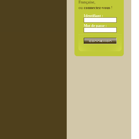
Française,
ou
connectez-vous
!
Identifiant :
Mot de passe :