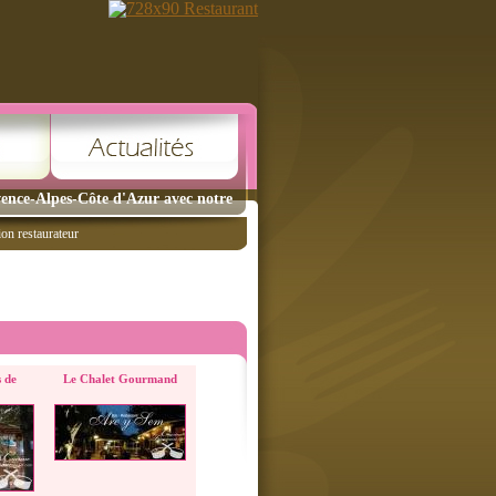
vence-Alpes-Côte d'Azur avec notre
ion restaurateur
s de
Le Chalet Gourmand