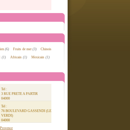
lien
(6)
Fruits de mer
(3)
Chinois
d
(1)
Africain
(1)
Mexicain
(1)
Tel :
3 RUE PRETE A PARTIR
04000
Tel :
76 BOULEVARD GASSENDI (LE
VERDI)
04000
-Provence