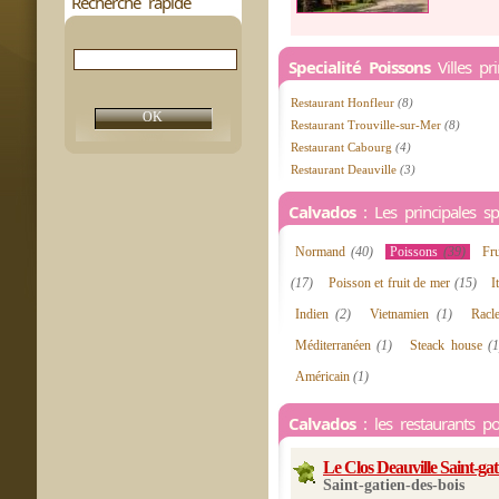
Recherche rapide
Specialité Poissons
Villes pr
Restaurant Honfleur
(8)
Restaurant Trouville-sur-Mer
(8)
Restaurant Cabourg
(4)
Restaurant Deauville
(3)
Calvados
: Les principales spé
Normand
(40)
Poissons
(39)
Fr
(17)
Poisson et fruit de mer
(15)
I
Indien
(2)
Vietnamien
(1)
Racl
Méditerranéen
(1)
Steack house
(1
Américain
(1)
Calvados
: les restaurants po
Le Clos Deauville Saint-gat
Saint-gatien-des-bois