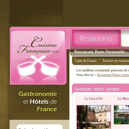
Restaurant Basse-Normandie : 
Carte de France
Trouver un restaur
Les meilleurs restaurants poissons du
Vous êtes ici >
Restaurant Basse-norm
Quelques restos sympas
Le Lion d'Or
La Mare