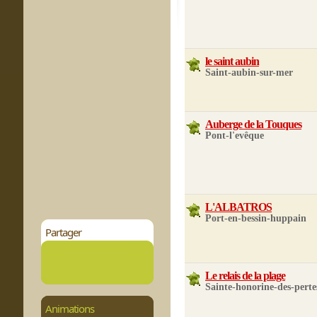
le saint aubin
Saint-aubin-sur-mer
Auberge de la Touques
Pont-l'evêque
L'ALBATROS
Port-en-bessin-huppain
Partager
Le relais de la plage
Sainte-honorine-des-perte
Animations