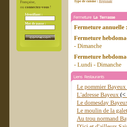
Type de cuisine :
Régionale
Française,
ou
connectez-vous
!
Identifiant :
Fermeture
La Terrasse
Mot de passe :
Fermeture annuelle 
Fermeture hebdomad
- Dimanche
Fermeture hebdomad
- Lundi - Dimanche
Liens Restaurants
Le pommier Bayeu
L'adresse Bayeux
(<
Le domesday Baye
Le moulin de la gal
Au trou normand B
D'ici et d'ailleurs S