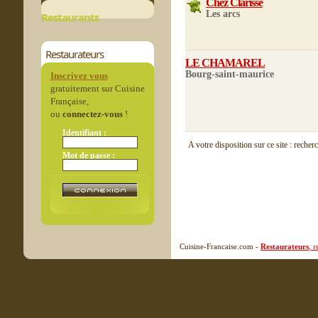
Chez Clarisse
Les arcs
Restaurants
Restaurateurs
LE CHAMAREL
Bourg-saint-maurice
Inscrivez vous
gratuitement sur Cuisine
Française,
ou
connectez-vous
!
Identifiant :
A votre disposition sur ce site : recher
Mot de passe :
Cuisine-Francaise.com -
Restaurateurs
, 