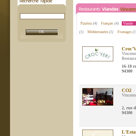
Recherche rapide
Restaurants
Viandes
Vincen
Pizzéria
(4)
Français
(4)
Viande
(
(1)
Méditerranéen
(1)
Fromages
(1
Croc'V
Vincenn
Restaura
16-18 r
94300
CO2
Vincenn
2, rue d
94300
L'Esta