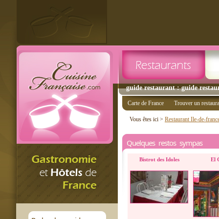
guide restaurant : guide restau
Carte de France
Trouver un restaur
Vous êtes ici >
Restaurant Ile-de-franc
Quelques restos sympas
Bistrot des Idoles
El 