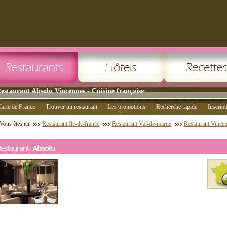
estaurant Absolu Vincennes - Cuisine française
arte de France
Trouver un restaurant
Les promotions
Recherche rapide
Inscript
Vous êtes ici
Restaurant Ile-de-france
Restaurant Val-de-marne
Restaurant Vince
Restaurant
Absolu