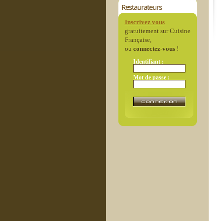
Restaurateurs
Inscrivez vous
gratuitement sur Cuisine
Française,
ou
connectez-vous
!
Identifiant :
Mot de passe :