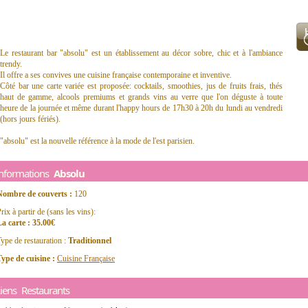
Le restaurant bar "absolu" est un établissement au décor sobre, chic et à l'ambiance
trendy.
Il offre a ses convives une cuisine française contemporaine et inventive.
Côté bar une carte variée est proposée: cocktails, smoothies, jus de fruits frais, thés
haut de gamme, alcools premiums et grands vins au verre que l'on déguste à toute
heure de la journée et même durant l'happy hours de 17h30 à 20h du lundi au vendredi
(hors jours fériés).
"absolu" est la nouvelle référence à la mode de l'est parisien.
Informations
Absolu
Nombre de couverts :
120
rix à partir de (sans les vins):
a carte : 35.00€
ype de restauration :
Traditionnel
ype de cuisine :
Cuisine Française
iens Restaurants