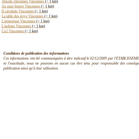
Absolu vincennes Vincennes
(< 1 km)
Au pure beurre Vincennes
(< 1 km)
Il cavoletto Vincennes
(< 1 km)
La table des troys Vincennes
(< 1 km)
L'armorique Vincennes
(< 1 km)
L'ardoise Vincennes
(< 1 km)
Co2 Vincennes
(< 1 km)
Conditions de publication des informations
Ces informations ont été communiquées à titre indicatif le 02/12/2009 par l'ETABLISSEMEN
ni l'exactitude, nous ne pouvons en aucun cas être tenu pour responsable des conséquen
publication ainsi qu'à leur utilisation.