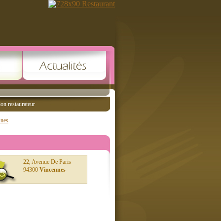
ion restaurateur
nnes
22, Avenue De Paris
94300
Vincennes