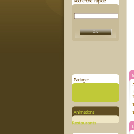
Recherche rapide
Partager
P
L
T
Animations
T
Restaurants
L