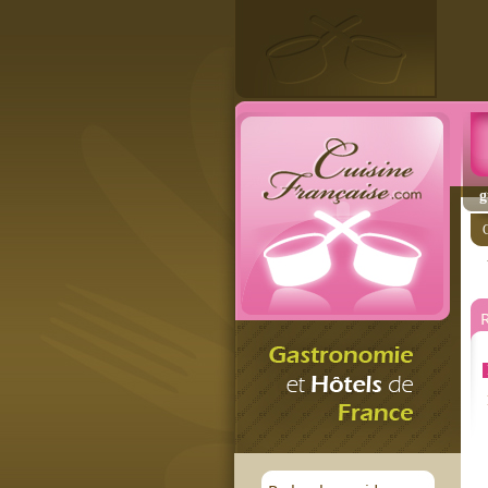
g
C
R