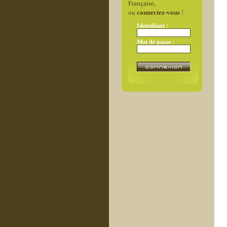
Française,
ou
connectez-vous
!
Identifiant :
Mot de passe :