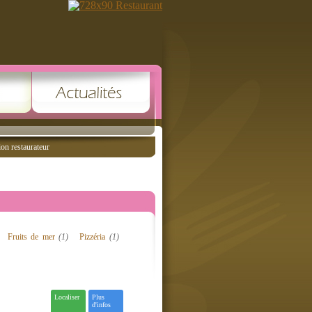
ion restaurateur
Fruits de mer
(1)
Pizzéria
(1)
Localiser
Plus
d'infos