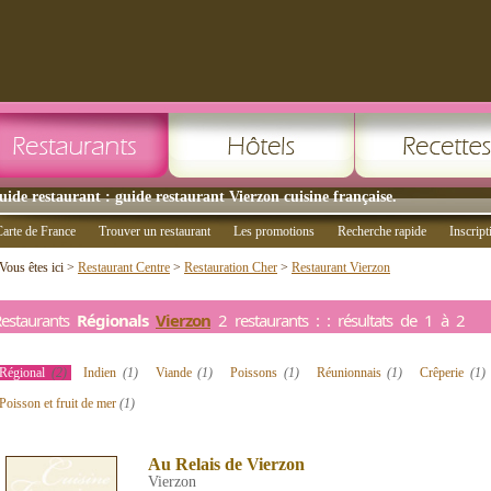
uide restaurant : guide restaurant Vierzon cuisine française.
arte de France
Trouver un restaurant
Les promotions
Recherche rapide
Inscript
Vous êtes ici >
Restaurant Centre
>
Restauration Cher
>
Restaurant Vierzon
estaurants
Régionals
Vierzon
2 restaurants : : résultats de 1 à 2
Régional
(2)
Indien
(1)
Viande
(1)
Poissons
(1)
Réunionnais
(1)
Crêperie
(1)
Poisson et fruit de mer
(1)
Au Relais de Vierzon
Vierzon