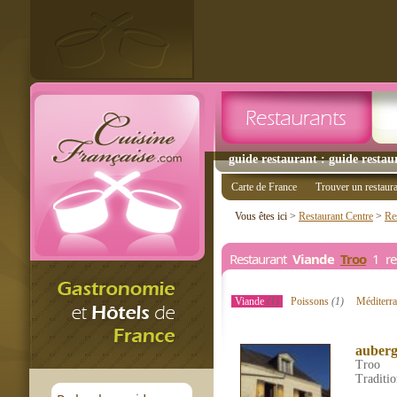
guide restaurant : guide restau
Carte de France
Trouver un restaur
Vous êtes ici >
Restaurant Centre
>
Re
Restaurant
Viande
Troo
1 res
Viande
(1)
Poissons
(1)
Méditerr
auberg
Troo
Traditio