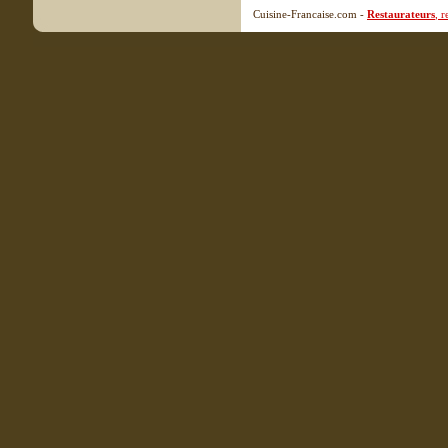
Cuisine-Francaise.com -
Restaurateurs
, 