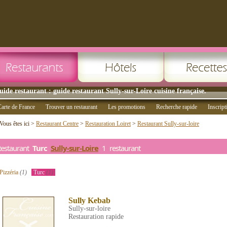
uide restaurant : guide restaurant Sully-sur-Loire cuisine française.
arte de France
Trouver un restaurant
Les promotions
Recherche rapide
Inscript
Vous êtes ici >
Restaurant Centre
>
Restauration Loiret
>
Restaurant Sully-sur-loire
Restaurant
Turc
Sully-sur-Loire
1 restaurant
Pizzéria
(1)
Turc
(1)
Sully Kebab
Sully-sur-loire
Restauration rapide