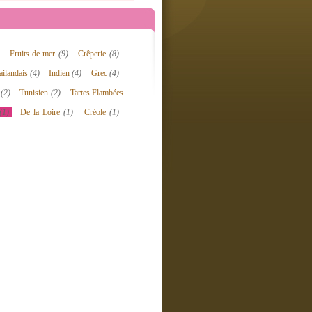
Fruits de mer
(9)
Crêperie
(8)
ailandais
(4)
Indien
(4)
Grec
(4)
n
(2)
Tunisien
(2)
Tartes Flambées
(1)
De la Loire
(1)
Créole
(1)