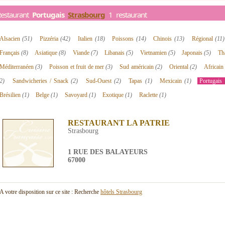
Restaurant
Portugais
Strasbourg
1 restaurant
Alsacien
(51)
Pizzéria
(42)
Italien
(18)
Poissons
(14)
Chinois
(13)
Régional
(11)
Français
(8)
Asiatique
(8)
Viande
(7)
Libanais
(5)
Vietnamien
(5)
Japonais
(5)
Th
Méditerranéen
(3)
Poisson et fruit de mer
(3)
Sud américain
(2)
Oriental
(2)
Africai
2)
Sandwicheries / Snack
(2)
Sud-Ouest
(2)
Tapas
(1)
Mexicain
(1)
Portugais
Brésilien
(1)
Belge
(1)
Savoyard
(1)
Exotique
(1)
Raclette
(1)
RESTAURANT LA PATRIE
Strasbourg
1 RUE DES BALAYEURS
67000
A votre disposition sur ce site : Recherche
hôtels Strasbourg