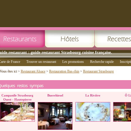
uide restaurant : guide restaurant Strasbourg cuisine française.
arte de France
Trouver un restaurant
Les promotions
Recherche rapide
Inscript
Vous êtes ici >
Restaurant Alsace
>
Restauration Bas-rhin
>
Restaurant Strasbourg
Quelques restos sympas
Campanile Strasbourg
Buerehiesel
La Rivière
Ô L
Ouest - Hautepierre