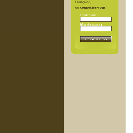
Française,
ou
connectez-vous
!
Identifiant :
Mot de passe :