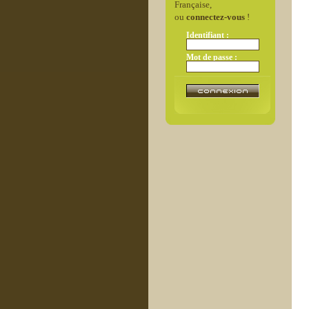
Française,
ou
connectez-vous
!
Identifiant :
Mot de passe :