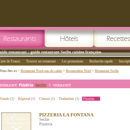
uide restaurant : guide restaurant Seclin cuisine française.
arte de France
Trouver un restaurant
Les promotions
Recherche rapide
Inscript
Vous êtes ici >
Restaurant Nord-pas-de-calais
>
Restauration Nord
>
Restaurant Seclin
Restaurant
Pizzéria
Seclin
1 restaurant
Viande
(1)
Régional
(1)
Chinois
(1)
Thailandais
(1)
Pizzéria
(1)
PIZZERIA LA FONTANA
Seclin
Pizzeria