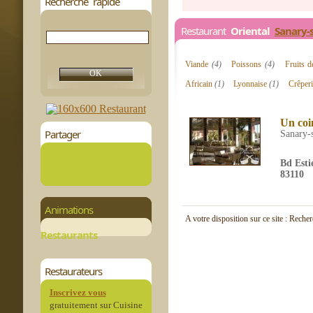
Recherche rapide
Restaurant
Oriental
Sanary-
Viande
(4)
Poissons
(4)
Fruits 
Africain
(1)
Lyonnaise
(1)
Crêper
Un coin
Partager
Sanary-
Bd Esti
83110
Animations
A votre disposition sur ce site : Reche
Restaurants
Restaurateurs
Inscrivez vous
gratuitement sur Cuisine