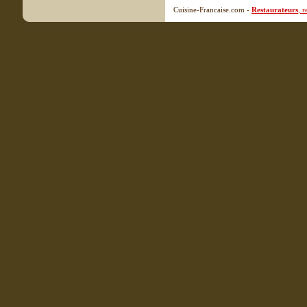
Cuisine-Francaise.com -
Restaurateurs
, 