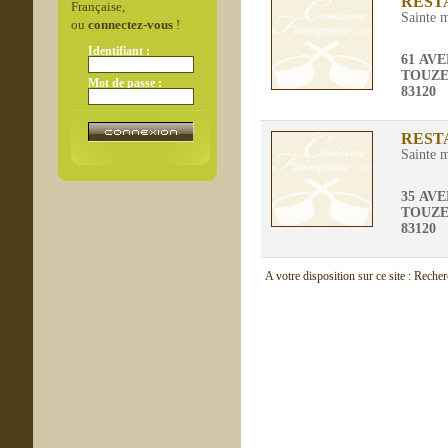
REST
Française,
Sainte 
ou
connectez-vous
!
Identifiant :
61 AV
TOUZE
Mot de passe :
83120
REST
Sainte 
35 AV
TOUZE
83120
A votre disposition sur ce site : Reche