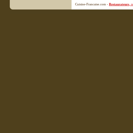
Cuisine-Francaise.com -
Restaurateurs
, 