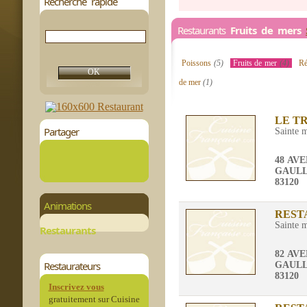
Recherche rapide
Restaurants
Fruits de mers
Poissons
(5)
Fruits de mer
(4)
Ré
de mer
(1)
LE T
Partager
Sainte 
48 AV
GAUL
83120
Animations
REST
Sainte 
Restaurants
82 AV
Restaurateurs
GAUL
83120
Inscrivez vous
gratuitement sur Cuisine