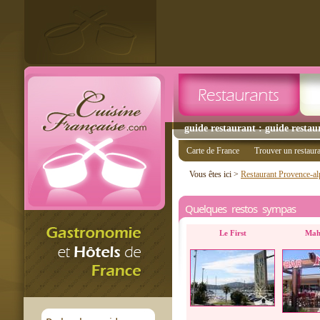
guide restaurant : guide restau
Carte de France
Trouver un restaur
Vous êtes ici >
Restaurant Provence-al
Quelques restos sympas
Le First
Mah