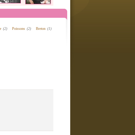
de
(2)
Poissons
(2)
Breton
(1)