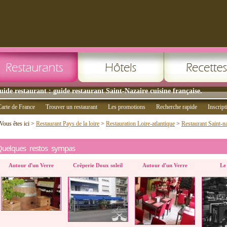
uide restaurant : guide restaurant Saint-Nazaire cuisine française.
arte de France
Trouver un restaurant
Les promotions
Recherche rapide
Inscript
Vous êtes ici >
Restaurant Pays de la loire
>
Restauration Loire-atlantique
>
Restaurant Saint-n
Quelques restos sympas
Autour d'un Verre
Crêperie Doux soleil
Autour d'un Verre
Le