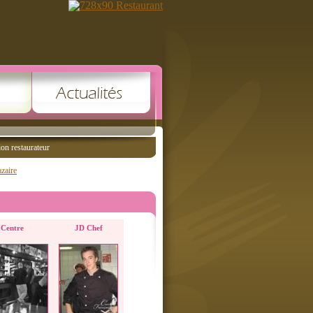
ion restaurateur
azaire
 Centre
JD Chef