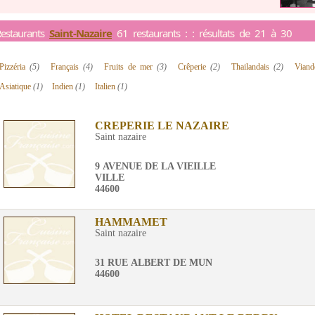
estaurants
Saint-Nazaire
61 restaurants : : résultats de 21 à 30
Pizzéria
(5)
Français
(4)
Fruits de mer
(3)
Crêperie
(2)
Thailandais
(2)
Vian
Asiatique
(1)
Indien
(1)
Italien
(1)
CREPERIE LE NAZAIRE
Saint nazaire
9 AVENUE DE LA VIEILLE
VILLE
44600
HAMMAMET
Saint nazaire
31 RUE ALBERT DE MUN
44600