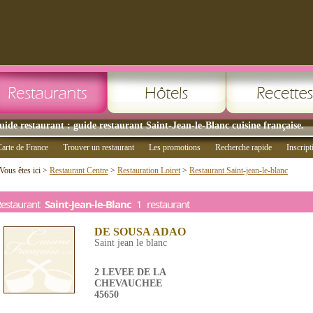
uide restaurant : guide restaurant Saint-Jean-le-Blanc cuisine française.
arte de France
Trouver un restaurant
Les promotions
Recherche rapide
Inscript
Vous êtes ici >
Restaurant Centre
>
Restauration Loiret
>
Restaurant Saint-jean-le-blanc
Restaurant
Saint-Jean-le-Blanc
1 restaurant
DE SOUSA ADAO
Saint jean le blanc
2 LEVEE DE LA
CHEVAUCHEE
45650