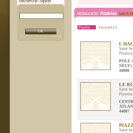
Recherche rapide
Restaurants
Pizzérias
Saint-H
Pizzéria
(3)
Savoyard
(1)
L HA
Saint he
Pizzeria
POLE 
NEUF)
44800
LE RO
Saint he
Pizzeria
CENTR
ATLAN
44807
PIAZZ
Saint he