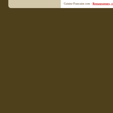
Cuisine-Francaise.com -
Restaurateurs
, 