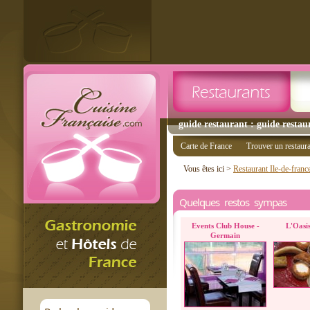
guide restaurant : guide resta
Carte de France
Trouver un restaur
Vous êtes ici >
Restaurant Ile-de-franc
Quelques restos sympas
Events Club House -
L'Oasi
Germain