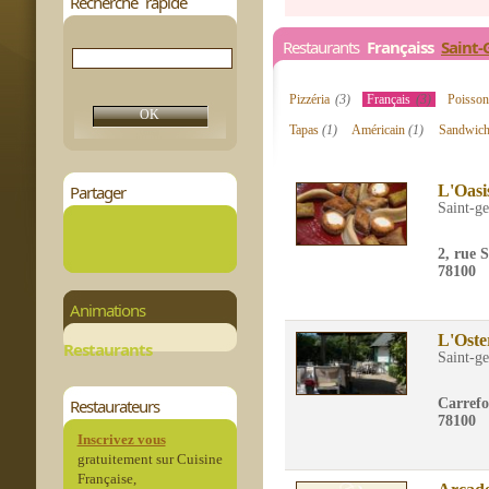
Recherche rapide
Restaurants
Françaiss
Saint-
Pizzéria
(3)
Français
(3)
Poisso
Tapas
(1)
Américain
(1)
Sandwich
Partager
L'Oasi
Saint-g
2, rue 
78100
Animations
L'Oste
Restaurants
Saint-g
Restaurateurs
Carrefo
78100
Inscrivez vous
gratuitement sur Cuisine
Française,