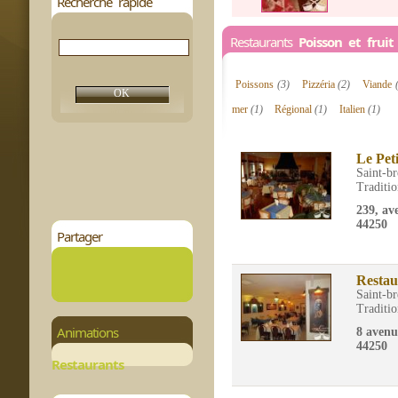
Recherche rapide
Restaurants
Poisson et frui
Poissons
(3)
Pizzéria
(2)
Viande
mer
(1)
Régional
(1)
Italien
(1)
Le Pet
Saint-br
Traditio
239, av
44250
Partager
Restau
Saint-br
Traditio
Animations
8 aven
44250
Restaurants