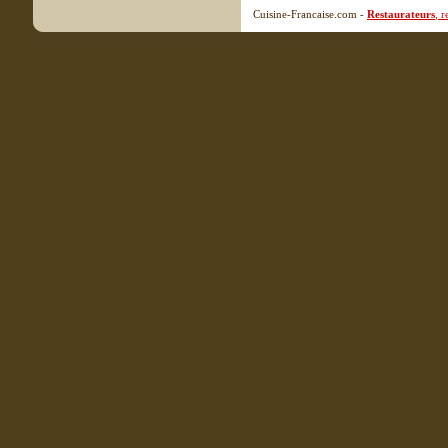
Cuisine-Francaise.com -
Restaurateurs
, 