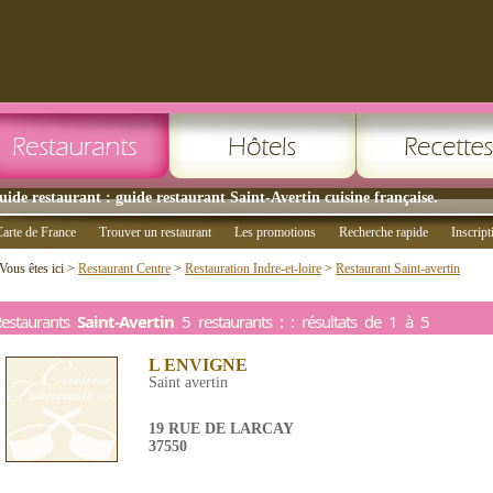
uide restaurant : guide restaurant Saint-Avertin cuisine française.
arte de France
Trouver un restaurant
Les promotions
Recherche rapide
Inscript
Vous êtes ici >
Restaurant Centre
>
Restauration Indre-et-loire
>
Restaurant Saint-avertin
estaurants
Saint-Avertin
5 restaurants : : résultats de 1 à 5
L ENVIGNE
Saint avertin
19 RUE DE LARCAY
37550