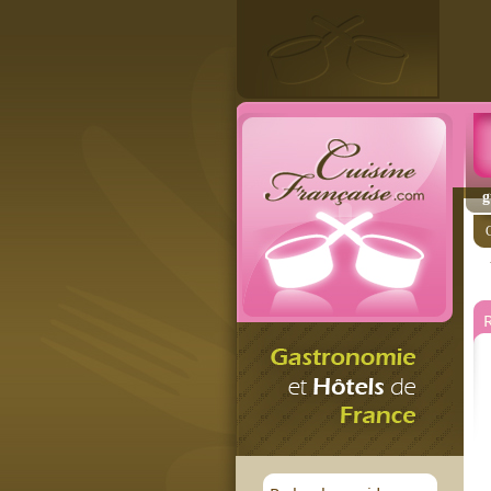
g
C
R