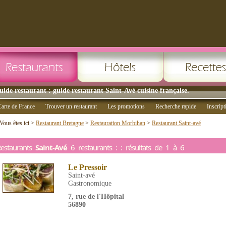
uide restaurant : guide restaurant Saint-Avé cuisine française.
arte de France
Trouver un restaurant
Les promotions
Recherche rapide
Inscript
Vous êtes ici >
Restaurant Bretagne
>
Restauration Morbihan
>
Restaurant Saint-avé
estaurants
Saint-Avé
6 restaurants : : résultats de 1 à 6
Le Pressoir
Saint-avé
Gastronomique
7, rue de l'Hôpital
56890