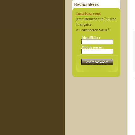
Restaurateurs
Inscrivez vous
gratuitement sur Cuisine
Française,
ou
connectez-vous
!
Identifiant :
Mot de passe :