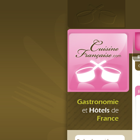
g
C
R