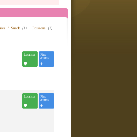
eries / Snack
(1)
Poissons
(1)
Localiser
Plus
d'infos
Localiser
Plus
d'infos