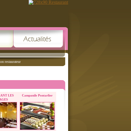
ion restaurateur
ANT LES
Campanile Pontarlier
AGES