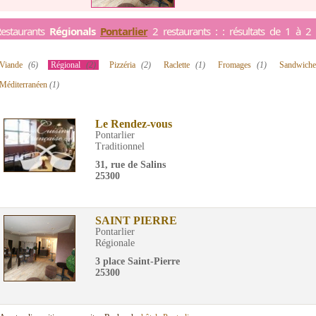
estaurants
Régionals
Pontarlier
2 restaurants : : résultats de 1 à 2
Viande
(6)
Régional
(2)
Pizzéria
(2)
Raclette
(1)
Fromages
(1)
Sandwich
Méditerranéen
(1)
Le Rendez-vous
Pontarlier
Traditionnel
31, rue de Salins
25300
SAINT PIERRE
Pontarlier
Régionale
3 place Saint-Pierre
25300