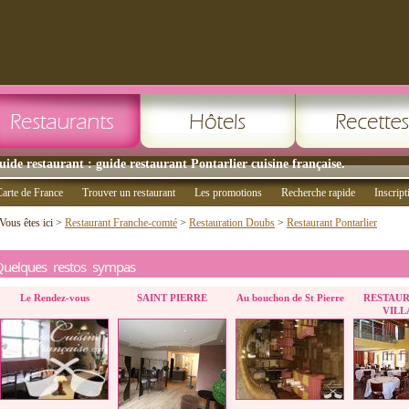
uide restaurant : guide restaurant Pontarlier cuisine française.
arte de France
Trouver un restaurant
Les promotions
Recherche rapide
Inscript
Vous êtes ici >
Restaurant Franche-comté
>
Restauration Doubs
>
Restaurant Pontarlier
Quelques restos sympas
Le Rendez-vous
SAINT PIERRE
Au bouchon de St Pierre
RESTAUR
VILL