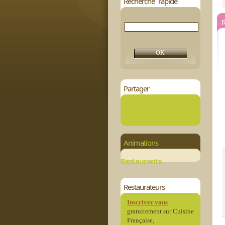
Recherche rapide
R
Partager
Animations
Restaurants
Restaurateurs
Inscrivez vous
gratuitement sur Cuisine
Française,