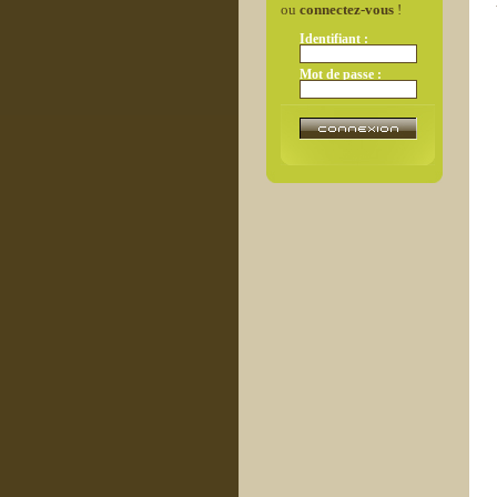
ou
connectez-vous
!
Identifiant :
Mot de passe :