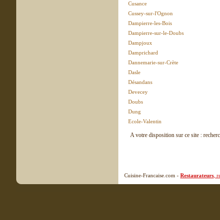
Cusance
Cussey-sur-l'Ognon
Dampierre-les-Bois
Dampierre-sur-le-Doubs
Dampjoux
Damprichard
Dannemarie-sur-Crète
Dasle
Désandans
Devecey
Doubs
Dung
Ecole-Valentin
A votre disposition sur ce site : recher
Cuisine-Francaise.com -
Restaurateurs
, 