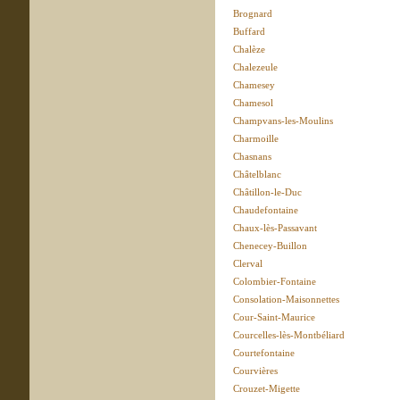
Brognard
Buffard
Chalèze
Chalezeule
Chamesey
Chamesol
Champvans-les-Moulins
Charmoille
Chasnans
Châtelblanc
Châtillon-le-Duc
Chaudefontaine
Chaux-lès-Passavant
Chenecey-Buillon
Clerval
Colombier-Fontaine
Consolation-Maisonnettes
Cour-Saint-Maurice
Courcelles-lès-Montbéliard
Courtefontaine
Courvières
Crouzet-Migette