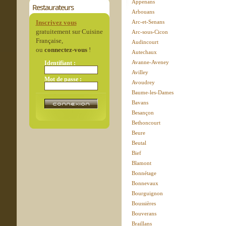
Appenans
Restaurateurs
Arbouans
Inscrivez vous
Arc-et-Senans
gratuitement sur Cuisine
Arc-sous-Cicon
Française,
Audincourt
ou
connectez-vous
!
Autechaux
Avanne-Aveney
Identifiant :
Avilley
Mot de passe :
Avoudrey
Baume-les-Dames
Bavans
Besançon
Bethoncourt
Beure
Beutal
Bief
Blamont
Bonnétage
Bonnevaux
Bourguignon
Boussières
Bouverans
Braillans