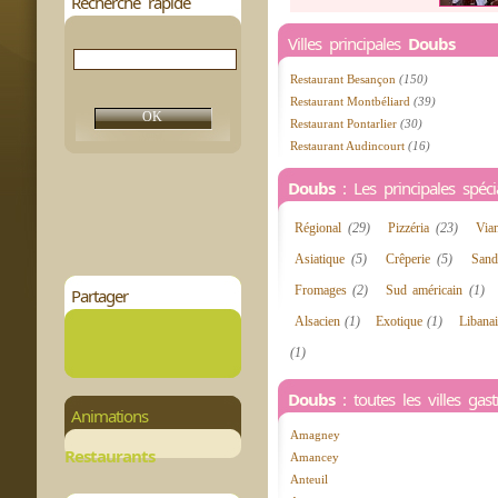
Recherche rapide
Villes principales
Doubs
Restaurant Besançon
(150)
Restaurant Montbéliard
(39)
Restaurant Pontarlier
(30)
Restaurant Audincourt
(16)
Doubs
: Les principales spécia
Régional
(29)
Pizzéria
(23)
Via
Asiatique
(5)
Crêperie
(5)
Sand
Fromages
(2)
Sud américain
(1)
Partager
Alsacien
(1)
Exotique
(1)
Libana
(1)
Doubs
: toutes les villes ga
Animations
Amagney
Restaurants
Amancey
Anteuil