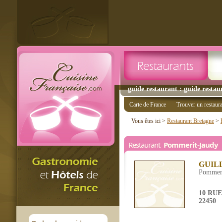
guide restaurant : guide resta
Carte de France
Trouver un restaur
Vous êtes ici >
Restaurant Bretagne
>
Restaurant
Pommerit-Jaudy
1
GUIL
Pommeri
10 RU
22450