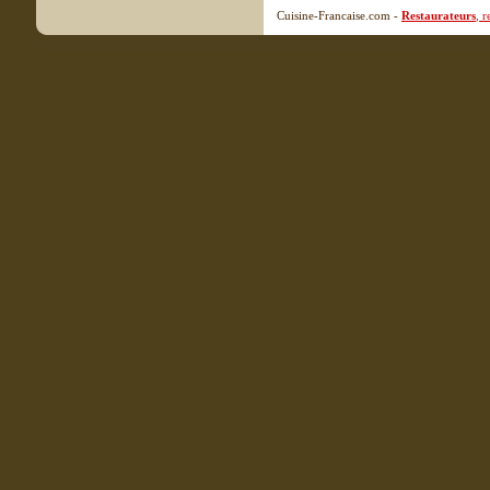
Cuisine-Francaise.com -
Restaurateurs
, 